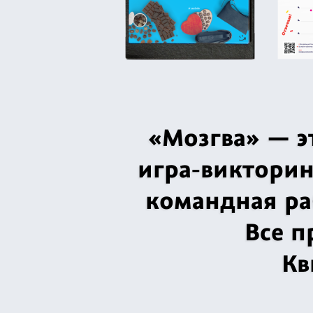
«Мозгва» — э
игра‑викторин
командная раб
Все п
Кв