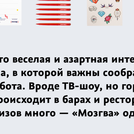
то веселая и азартная инт
а, в которой важны сообр
ота. Вроде ТВ-шоу, но го
роисходит в барах и ресто
изов много — «Мозгва» о