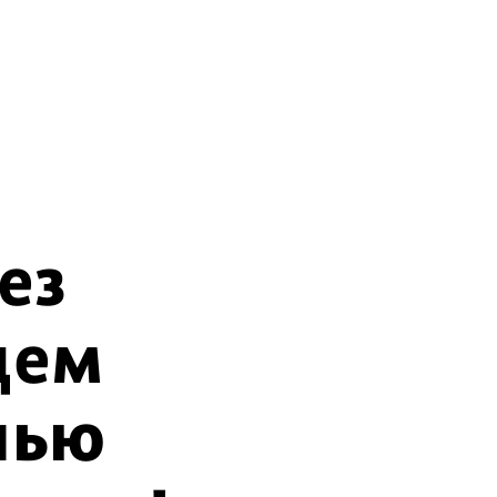
ез
цем
лью