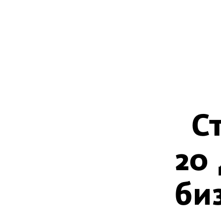
С
20
би