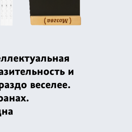
еллектуальная
азительность и
раздо веселее.
ранах.
дна