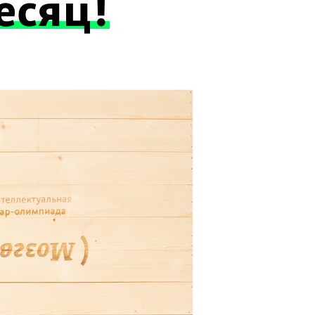
есяц!