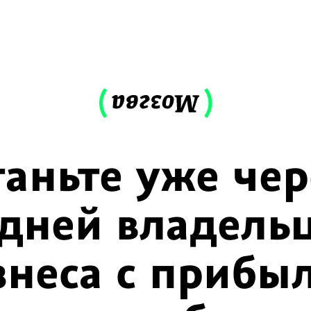
таньте уже чер
 дней владель
знеса с прибы